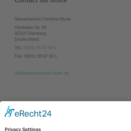
Contact tax office
Steuerkanzlei Christina Blunk
Hanfelder Str. 59
82319 Starnberg
Deutschland
Tel.:
08151 99 87 60 0
Fax: 08151 99 87 60 1
info@steuerkanzlei-blunk.de
YOUR TEAM